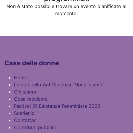
Non è stato possibile trovare un evento pianificato al
momento.
Casa delle donne
Home
Lo sportello AntiViolenza “Noi ci siamo”
Chi siamo
Cosa facciamo
Festival (R)Esistenze Femministe 2025
​Sostienici​
Contattaci
Contributi pubblici