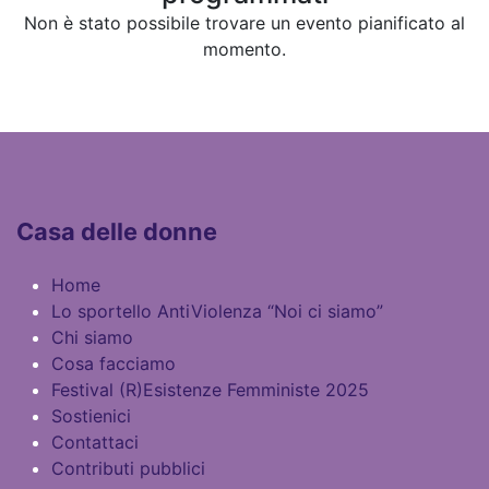
Non è stato possibile trovare un evento pianificato al
momento.
Casa delle donne
Home
Lo sportello AntiViolenza “Noi ci siamo”
Chi siamo
Cosa facciamo
Festival (R)Esistenze Femministe 2025
​Sostienici​
Contattaci
Contributi pubblici