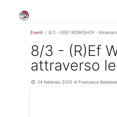
Home
Sportello antiviolenza
La casa
Eventi
8/3 - (R)Ef WORKSHOP - Ricamarsi 
8/3 - (R)Ef
attraverso le
24 febbraio 2025
di
Francesca Baldassa