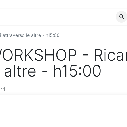
(R)Esistenze Femministe
Eventi
attraverso le altre - h15:00
 WORKSHOP - Rica
 altre - h15:00
rri